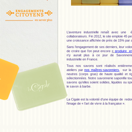
en savoir plus
L’aventure industrielle
renaît avec une é
collaborateurs. Fin 2012, le site emploie 45 
une croissance affichée de près de 15% par 
Sans l’engagement de ses derniers, leur volont
de croire que l’on peut encore
«
produire e
n’y aurait plus à ce jour de Savonneri
industrielle en France.
Tous nos savons sont réalisés entièrem
ateliers par
nos maîtres-savonniers,
sur la 
neutres (corps gras) de haute qualité et r
sélectionnées. Notre savonnerie saponifie to
savons qu’elles soient solides, liquides ou sp
le savon à barbe.
La Cigale
est la volonté d’une équipe de redon
l’image de « l’art de vivre à la française ».