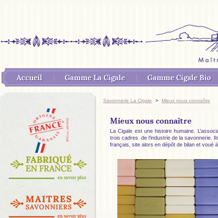
Accueil
Gamme La Cigale
Gamme Cigale Bio
>
Savonnerie La Cigale
Mieux nous connaître
Mieux nous connaître
La Cigale
est une histoire humaine. L’assoc
trois cadres
de l’industrie de la savonnerie. I
français, site alors en dépôt de bilan et voué à
en savoir plus
en savoir plus