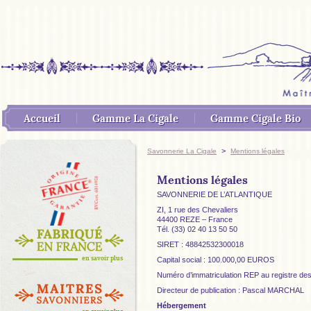
Accueil
Gamme La Cigale
Gamme Cigale Bio
>
Savonnerie La Cigale
Mentions légales
Mentions légales
SAVONNERIE DE L’ATLANTIQUE
ZI, 1 rue des Chevaliers
44400 REZE – France
Tél. (33) 02 40 13 50 50
SIRET : 48842532300018
en savoir plus
Capital social : 100.000,00 EUROS
Numéro d’immatriculation REP au registre 
Directeur de publication : Pascal MARCHAL
Hébergement