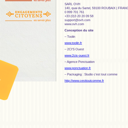
en savoir plus
SARL OVH
140, quai du Sartel, 59100 ROUBAIX | FRAN
0 899 701 761
+33 (0)3 20 20 09 58
support@ovh.com
en savoir plus
www.ovh.com
Conception du site
– Toolin
www.toolin.fr
– 2CI’S Ouest
www.2cis-ouest.fr
– Agence Ponctuation
www.ponctuation.fr
– Packaging : Studio c’est tout comme
http://www.cesttoutcomme.fr